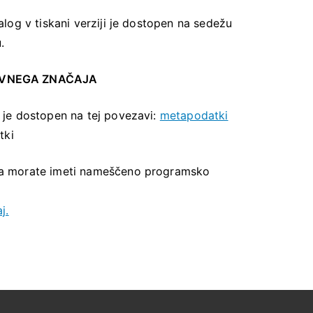
log v tiskani verziji je dostopen na sedežu
.
AVNEGA ZNAČAJA
 je dostopen na tej povezavi:
metapodatki
tki
a morate imeti nameščeno programsko
j.