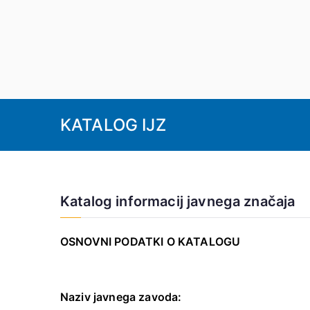
Skoči
na
vsebino
DU Podbrdo
KATALOG IJZ
Katalog informacij javnega značaja
OSNOVNI PODATKI O KATALOGU
Naziv javnega zavoda: