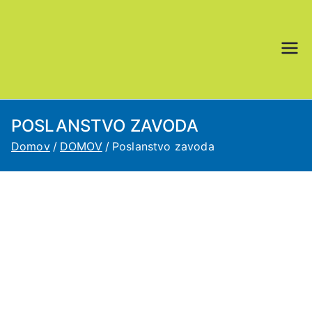
Skoči
na
vsebino
DU Podbrdo
POSLANSTVO ZAVODA
Domov
DOMOV
Poslanstvo zavoda