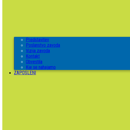
Predstavitev
Poslanstvo zavoda
Vizija zavoda
Kontakt
Obvestila
Kje se nahajamo
ZAPOSLENI