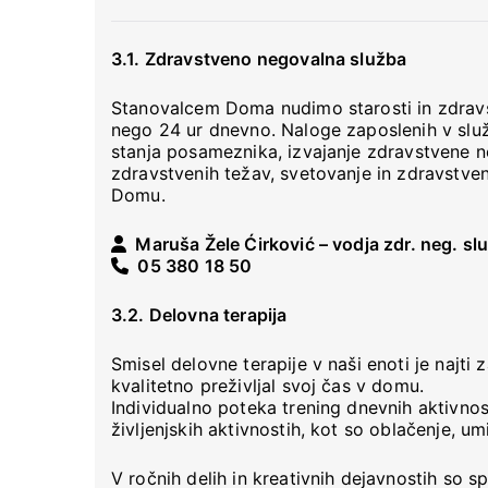
3.1. Zdravstveno negovalna služba
Stanovalcem Doma nudimo starosti in zdrav
nego 24 ur dnevno. Naloge zaposlenih v slu
stanja posameznika, izvajanje zdravstvene ne
zdravstvenih težav, svetovanje in zdravstve
Domu.
Maruša Žele Ćirković – vodja zdr. neg. sl
05 380 18 50
3.2. Delovna terapija
Smisel delovne terapije v naši enoti je najti
kvalitetno preživljal svoj čas v domu.
Individualno poteka trening dnevnih aktivnost
življenjskih aktivnostih, kot so oblačenje, u
V ročnih delih in kreativnih dejavnostih so 