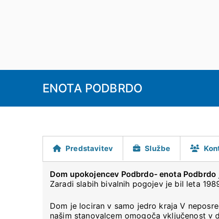
Skoči
na
vsebino
DU Podbrdo
ENOTA PODBRDO
Predstavitev
Službe
Kon
Dom upokojencev Podbrdo- enota Podbrdo
Zaradi slabih bivalnih pogojev je bil leta 19
Dom je lociran v samo jedro kraja V neposredn
našim stanovalcem omogoča vključenost v dru