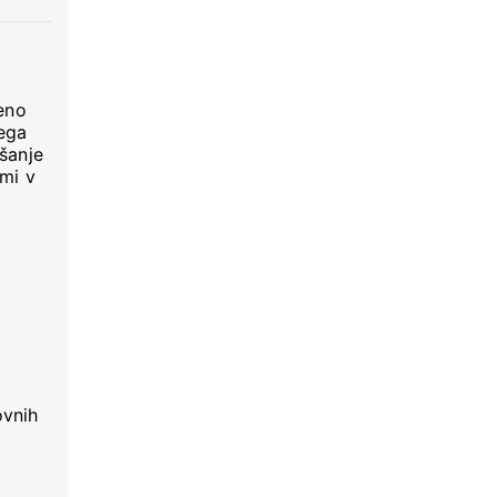
eno
ega
šanje
ami v
ovnih