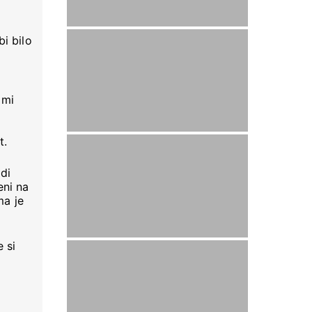
i bilo
imi
t.
di
eni na
ma je
 si