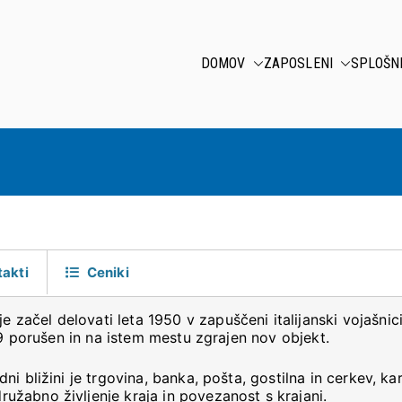
DOMOV
ZAPOSLENI
SPLOŠN
takti
Ceniki
je začel delovati leta 1950 v zapuščeni italijanski vojašnici
89 porušen in na istem mestu zgrajen nov objekt.
i bližini je trgovina, banka, pošta, gostilna in cerkev, ka
žabno življenje kraja in povezanost s krajani.