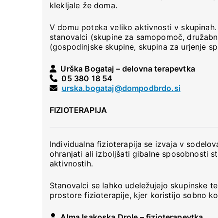
klekljale že doma.
V domu poteka veliko aktivnosti v skupinah
stanovalci (skupine za samopomoč, družabne i
(gospodinjske skupine, skupina za urjenje sp
Urška Bogataj – delovna terapevtka
05 380 18 54
urska.bogataj@dompodbrdo.si
FIZIOTERAPIJA
Individualna fizioterapija se izvaja v sodelo
ohranjati ali izboljšati gibalne sposobnosti
aktivnostih.
Stanovalci se lahko udeležujejo skupinske t
prostore fizioterapije, kjer koristijo sobno ko
Alma Isakoska Drole – fizioterapevtka