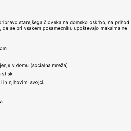
pripravo starejšega človeka na domsko oskrbo, na prihod
i, da se pri vsakem posamezniku upoštevajo maksimalne
dom
ljenje v domu (socialna mreža)
 stisk
 in njihovimi svojci.
ka