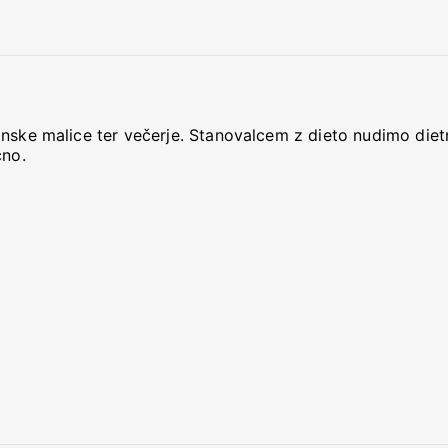
anske malice ter večerje. Stanovalcem z dieto nudimo die
čno.