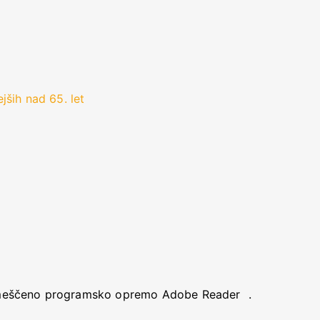
jših nad 65. let
ameščeno programsko opremo Adobe Reader
.