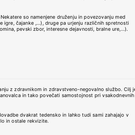
. Nekatere so namenjene druženju in povezovanju med
gre, čajanke ,…), druge pa urjenju različnih spretnosti
omina, pevski zbor, interesne dejavnosti, bralne ure,…).
vanju z zdravnikom in zdravstveno-negovalno službo. Cilj j
 stanovalca in tako povečati samostojnost pri vsakodnevnih
elovadbe dvakrat tedensko in lahko tudi sami zahajajo v
lo in ostale rekvizite.