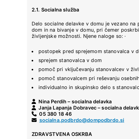
2.1. Socialna služba
Delo socialne delavke v domu je vezano na 
dom in na bivanje v domu, pri čemer poskrb
življenjske možnosti. Njene naloge so: ·
postopek pred sprejemom stanovalca v 
sprejem stanovalca v dom
pomoč pri vključevanju stanovalcev v živ
pomoč stanovalcem pri reševanju osebnih
individualno in skupinsko delo s stanovalci
Nina Perdih – socialna delavka
Janja Lapanja Dobravec – socialna delav
05 380 18 46
socialna.podbrdo@dompodbrdo.si
ZDRAVSTVENA OSKRBA