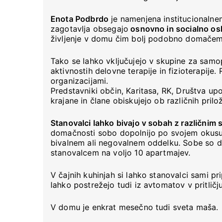
Enota Podbrdo
je namenjena institucionalnem
zagotavlja obsegajo
osnovno in socialno os
življenje v domu čim bolj podobno domačemu
Tako se lahko vključujejo v skupine za samo
aktivnostih delovne terapije in fizioterapije
organizacijami.
Predstavniki občin, Karitasa, RK, Društva upo
krajane in člane obiskujejo ob različnih prilo
Stanovalci lahko bivajo v sobah z različnim
domačnosti sobo dopolnijo po svojem okusu.
bivalnem ali negovalnem oddelku. Sobe so dvo
stanovalcem na voljo 10 apartmajev.
V čajnih kuhinjah si lahko stanovalci sami pri
lahko postrežejo tudi iz avtomatov v pritlič
V domu je enkrat mesečno tudi sveta maša.