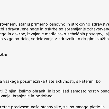
stvenemu stanju primerno osnovno in strokovno zdravstv
žbi zdravstvene nege in oskrbe so spremljanje zdravstven
ge in oskrbe, izvajanje medicinsko-tehničnih posegov, laj
no vzgojno delo, sodelovanje z zdravniki in drugimi služb
užbe
 za vsakega posameznika tiste aktivnosti, s katerimi bo
i. Z njimi želimo ohraniti in izboljšati samostojnost v osn
mivanje, hranjenje in podobno.
spretne predvsem naše stanovalke, saj so mnoge pletle in