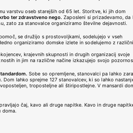
u varstvu oseb starejših od 65 let. Storitve, ki jih dom
krbo ter zdravstveno nego.
Zaposleni si prizadevamo, da b
, zato za stanovalce organiziramo številne dejavnosti.
pomoč, se družijo s prostovoljkami, sodelujejo v vseh
. Redno organiziramo domske izlete in sodelujemo z različn
kojencev, krajevnih skupnosti in drugih organizacij svoje
žnostih in jim na različne načine izkazujejo svojo pozornos
 standardom.
Sobe so opremljene, stanovalci pa lahko zara
 Dom lahko sprejme 127 stanovalcev, ki so lahko nastanj
posteljen, troposteljne ali štiripostlejne. V mansardi do
pravljajo čaj, kavo ali druge napitke. Kavo in druge napitke
ju doma.