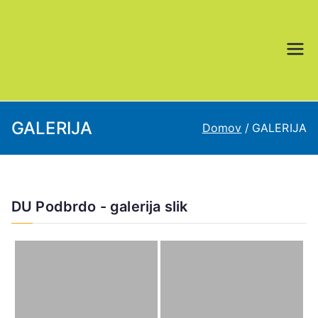
Skoči
na
vsebino
DU Podbrdo
GALERIJA
Domov
GALERIJA
DU Podbrdo - galerija slik